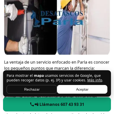
La ventaja de un servicio enfocado en Parla es conocer
los pequeños puntos que marcan la diferencia:
horarios de comercios, dinámicas de comunidades, y
Para mostrar el
mapa
usamos servicios de Google, que
pueden recoger datos (p. ej. IP) y usar cookies.
Más info
.
el hecho de que una retirada mal coordinada en una
calle activa genera quejas rápidas.
Rechazar
Aceptar
A nivel de zonas, es habitual atender situaciones
distintas en
Parla Centro
,
Parla Este
,
Parla Norte
y
La
📲 Llámanos 607 43 93 31
Laguna
: desde fincas sin ascensor y reformas en