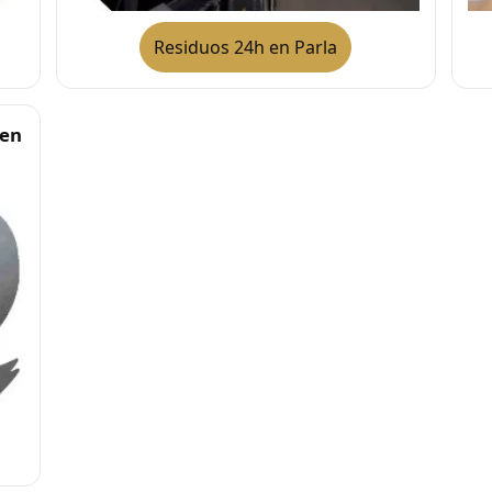
Residuos 24h en Parla
 en