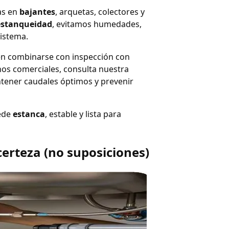
as en
bajantes
, arquetas, colectores y
estanqueidad
, evitamos humedades,
sistema.
den combinarse con inspección con
nos comerciales, consulta nuestra
ntener caudales óptimos y prevenir
uede
estanca
, estable y lista para
erteza (no suposiciones)