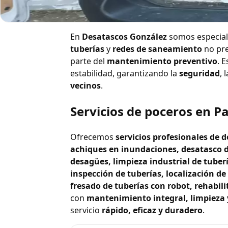
Pruebas de estanque
En
Desatascos González
somos especial
tuberías
y
redes de saneamiento
no pr
parte del
mantenimiento preventivo
. 
estabilidad, garantizando la
seguridad
, 
vecinos
.
Servicios de poceros en Pa
Ofrecemos
servicios profesionales de
achiques en inundaciones, desatasco d
desagües, limpieza industrial de tuber
inspección de tuberías, localización d
fresado de tuberías con robot, rehabili
con
mantenimiento integral, limpieza y
servicio
rápido, eficaz y duradero
.