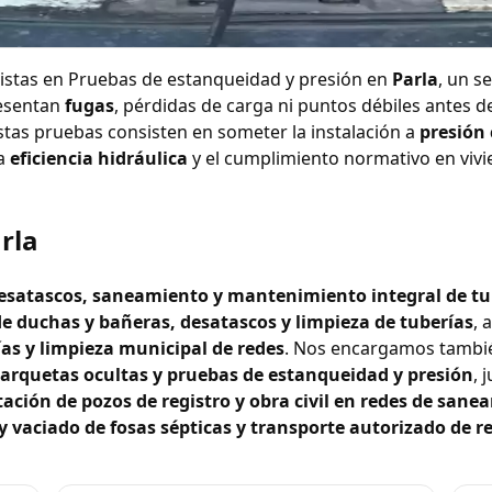
idad y presión en Par
istas en Pruebas de estanqueidad y presión en
Parla
, un s
esentan
fugas
, pérdidas de carga ni puntos débiles antes 
Estas pruebas consisten en someter la instalación a
presión
la
eficiencia hidráulica
y el cumplimiento normativo en vivi
rla
 desatascos, saneamiento y mantenimiento integral de tu
e duchas y bañeras, desatascos y limpieza de tuberías
,
ías y limpieza municipal de redes
. Nos encargamos tambi
e arquetas ocultas y pruebas de estanqueidad y presión
, 
tación de pozos de registro y obra civil en redes de san
 vaciado de fosas sépticas y transporte autorizado de r