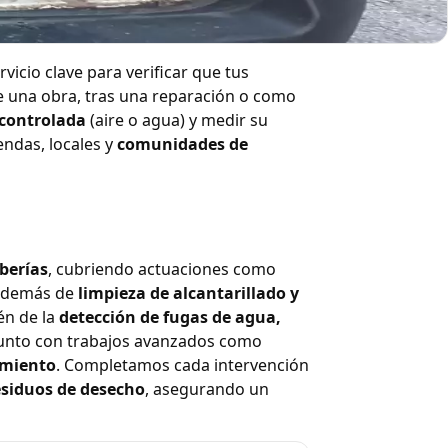
la
ervicio clave para verificar que tus
de una obra, tras una reparación o como
 controlada
(aire o agua) y medir su
endas, locales y
comunidades de
berías
, cubriendo actuaciones como
 además de
limpieza de alcantarillado y
én de la
detección de fugas de agua,
junto con trabajos avanzados como
eamiento
. Completamos cada intervención
esiduos de desecho
, asegurando un